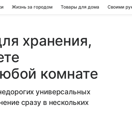
ки
Жизнь за городом
Товары для дома
Своими ру
для хранения,
ете
любой комнате
недорогих универсальных
нение сразу в нескольких