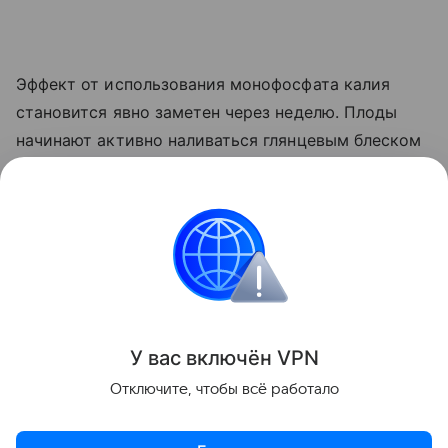
Эффект от использования монофосфата калия
становится явно заметен через неделю. Плоды
начинают активно наливаться глянцевым блеском
и краснеть прямо на ветке. Куст прекращает
выпускать лишние
пасынки
, сосредоточив всю
свою силу на том, чтобы дать урожайю
возможность нормально вызреть.
Сад и огород
У вас включ
ён
V
P
N
Поделиться
Отключите, чтобы всё работало