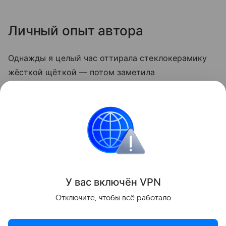
Личный опыт автора
Однажды я целый час оттирала стеклокерамику
жёсткой щёткой — потом заметила
микроцарапины, и грязь стала скапливаться
быстрее. С тех пор пользуюсь только мягкой
стороной губки и содой. Теперь плита выглядит
опрятно даже после самых «бурных» блюд.
Кухня
У вас включ
ён
V
P
N
Поделиться
Отключите, чтобы всё работало