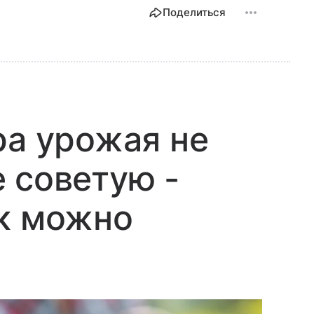
Поделиться
ра урожая не
 советую -
ак можно