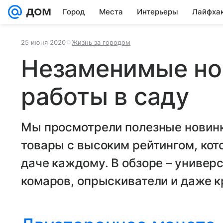
Город
Места
Интерьеры
Лайфха
25 июня 2020
Жизнь за городом
Незаменимые но
работы в саду
Мы просмотрели полезные новинки
товары с высоким рейтингом, кот
даче каждому. В обзоре – универ
комаров, опрыскиватели и даже к