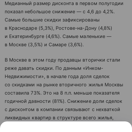
Медианный размер дисконта в первом полугодии
показал небольшое снижение — с 4,6 до 4,2%.
Самые большие скидки зафиксированы
в Краснодаре (5,3%), Ростове-на-Дону (4,8%)
и Екатеринбурге (4,6%). Самые маленькие —
в Москве (3,5%) и Самаре (3,6%).
В Москве в этом году продавцы вторички стали
реже давать скидки. По данным «Инком-
Недвижимости», в начале года доля сделок
со скидками на рынке вторичного жилья Москвы
составила 73%. Это на 8 п.п. меньше показателя
годичной давности (81%). Снижение доли сделок
с дисконтом в компании связывают с нехваткой
ликвидных квартир в структуре всего жилья,
выставленного на продажу. В условиях