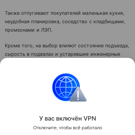
Также отпугивают покупателей маленькая кухня,
неудобная планировка, соседство с кладбищами,
промзонами и ЛЭП.
Кроме того, на выбор влияют состояние подъезда,
сырость в подвалах и устаревшие инженерные
системы. Эти факторы, даже по отдельности,
могут значительно снизить спрос и цену,
заключила Рябухина.
Купля-продажа
Поделиться
У вас включ
ён
V
P
N
Отключите, чтобы всё работало