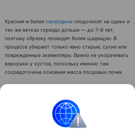
Красная и белая
смородина
плодоносят на одних и
тех же ветках гораздо дольше — до 7–8 лет,
поэтому обрезку проводят более щадящую. В
процессе убирают только явно старые, сухие или
поврежденные экземпляры. Важно не укорачивать
верхушки у кустов, поскольку именно там
сосредоточена основная масса плодовых почек.
Сразу после обрезки растения подкармливают
фосфорно-калийными удобрениями. Это даст
кустам силы восстановиться и уйти в зиму
окрепшими.
Сад и огород