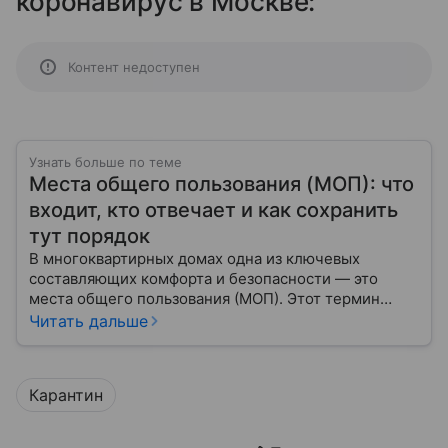
коронавирус в Москве:
Контент недоступен
Узнать больше по теме
Места общего пользования (МОП): что
входит, кто отвечает и как сохранить
тут порядок
В многоквартирных домах одна из ключевых
составляющих комфорта и безопасности — это
места общего пользования (МОП). Этот термин
часто встречается в жилищно-коммунальной
Читать дальше
практике, но далеко не все жильцы до конца
понимают, что именно он обозначает.
Карантин