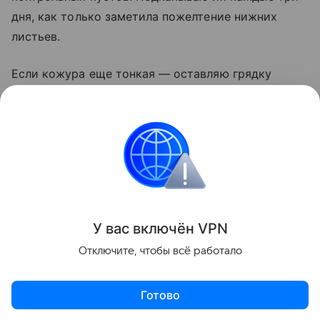
дня, как только заметила пожелтение нижних
листьев.
Если кожура еще тонкая — оставляю грядку
на неделю. И никогда не убираю картофель
в дождь: мокрые клубни гниют даже в идеальном
погребе. Сушка на солнце — лучший дезинфектор,
этим пренебрегать нельзя.
Сад и огород
У вас включ
ён
V
P
N
Поделиться
Отключите, чтобы всё работало
Готово
Актуальное
Топ дня
Видео
Приложение