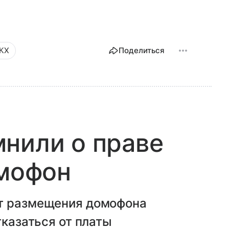
КХ
Поделиться
нили о праве
омофон
от размещения домофона
тказаться от платы