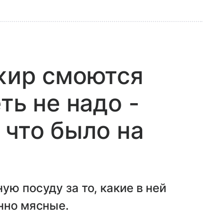
жир смоются
ть не надо -
 что было на
ю посуду за то, какие в ней
нно мясные.