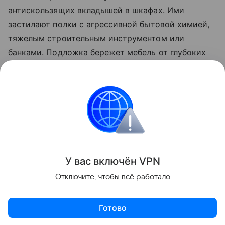
антискользящих вкладышей в шкафах. Ими
застилают полки с агрессивной бытовой химией,
тяжелым строительным инструментом или
банками. Подложка бережет мебель от глубоких
царапин и случайных протечек жидкостей. Если
вкладыш испачкался, его гораздо проще вынуть и
помыть отдельно, чем тратить время на полную
очистку всей тумбы или шкафа.
Лайфхаки
У вас включ
ён
V
P
N
Поделиться
Отключите, чтобы всё работало
Готово
Актуальное
Топ дня
Видео
Приложение