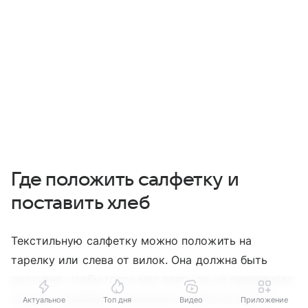
Где положить салфетку и
поставить хлеб
Текстильную салфетку можно положить на
тарелку или слева от вилок. Она должна быть
доступна, чтобы гость мог взять ее, не передвигая
посуду и приборы. Бумажные салфетки обычно
Актуальное
Топ дня
Видео
Приложение