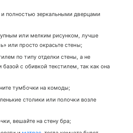
н и полностью зеркальными дверцами
крупным или мелким рисунком, лучше
ь» или просто окрасьте стены;
илем по типу отделки стены, а не
 базой с обивкой текстилем, так как она
ените тумбочки на комоды;
аленькие столики или полочки возле
ки, вешайте на стену бра;
ровати и
матрас
, тогда комната будет