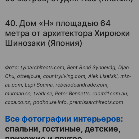
40. Дом «Н» площадью 64
метра от архитектора Хироюки
Шинозаки (Япония)
Фото: tyinarchitects.com, Bent René Synnevåg, Djan
Chu, ottesjo.se, countryliving.com, Alek Lisefski, miz-
aa.com, Lupi Spuma, rebelodeandrade.com,
murman.se, tvark.se, Peter Bennetts, room11.com.au,
ccca.co.nz, podhouse.info, prentissarchitects.com
Все фотографии интерьеров
:
спальни, гостиные, детские,
прихожие и другое