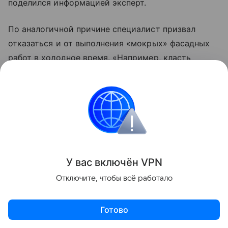
поделился информацией эксперт.
По аналогичной причине специалист призвал
отказаться и от выполнения «мокрых» фасадных
работ в холодное время. «Например, класть
штукатурку категорически запрещено. Даже если
сделать тепляк и поставить пушки, может
произойти неравномерное высыхание: это
приведет к растрескиванию, отслоению
и разрушению отделочного слоя», — рассказал он.
Ремонт и обустройство
У вас включ
ён
V
P
N
Отключите, чтобы всё работало
Поделиться
Готово
Актуальное
Топ дня
Видео
Приложение