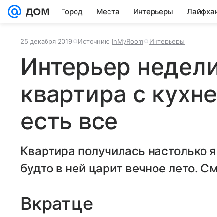
Город
Места
Интерьеры
Лайфха
25 декабря 2019
Источник:
InMyRoom
Интерьеры
Интерьер недели
квартира с кухне
есть все
Квартира получилась настолько яр
будто в ней царит вечное лето. С
Вкратце