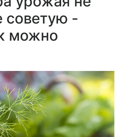
ра урожая не
 советую -
ак можно