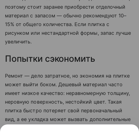
поэтому стоит заранее приобрести отделочный
материал с запасом — обычно рекомендуют 10–
15% от общего количества. Если плитка с
рисунком или нестандартной формы, запас лучше
увеличить.
Попытки сэкономить
Ремонт — дело затратное, но экономия на плитке
может выйти боком. Дешевый материал часто
имеет низкое качество: неравномерную толщину,
неровную поверхность, нестойкий цвет. Такая
плитка быстро потеряет свой первоначальный
вид, а ее укладка может вызвать дополнительные
трудности. Лучше выбрать варианты из среднего
ценового сегмента от проверенного