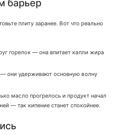
им барьер
товьте плиту заранее. Вот что реально
руг горелок — она впитает капли жира
 — они удерживают основную волну
лько масло прогрелось и продукт начал
ей — так кипение станет спокойнее.
лись