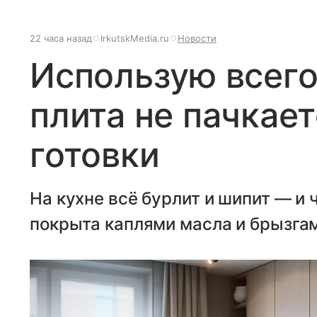
22 часа назад
IrkutskMedia.ru
Новости
Использую всего
плита не пачкает
готовки
На кухне всё бурлит и шипит — и 
покрыта каплями масла и брызга