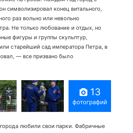
он символизировал конец витального,
ного раз вольно или невольно
тра. Не только любование и отдых, но
рные фигуры и группы скульптур,
нили старейший сад императора Петра, в
овал, — все призвано было
13
фотографий
 города любили свои парки. Фабричные