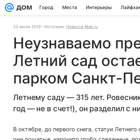
Город
Места
Интерьеры
Лайфха
23 июля 2019
Источник:
Новости Mail.ru
Неузнаваемо пр
Летний сад оста
парком Санкт-П
Летнему саду — 315 лет. Ровесник
год — не в счет!), он разделил с н
В октябре, до первого снега, статуи Летнего
они дощатые, нарочито грубо сделанные, по