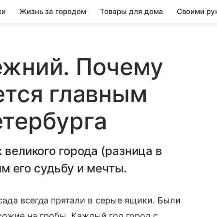
ки
Жизнь за городом
Товары для дома
Своими ру
ежний. Почему
ется главным
етербурга
 великого города (разница в
им его судьбу и мечты.
 сада всегда прятали в серые ящики. Были
хожие на гробы. Каждый год город с