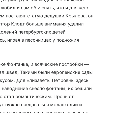
любил и сам объяснять, что и для чего
ем поставят статую дедушки Крылова, он
льптор Клодт больше внимания уделил
колений петербургских детей
сь, играя в песочницах у подножия
еке Фонтанке, и всяческие постройки —
вал швед. Такими были европейские сады
вкусом. Для Елизаветы Петровны здесь
 наводнение снесло фонтаны, их решили
но стал романтическим. Прочь от
Тут нужно предаваться меланхолии и
ть о высоком, ну и, конечно, назначать