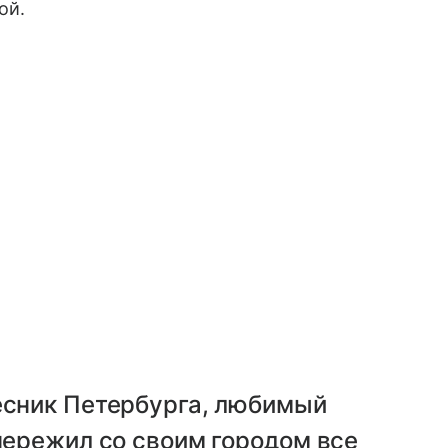
ой.
есник Петербурга, любимый
пережил со своим городом все