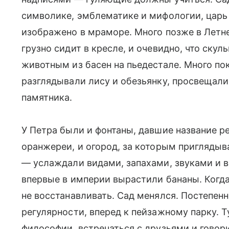
символике, эмблематике и мифологии, царь 
изображено в мраморе. Много позже в Летн
грузно сидит в кресле, и очевидно, что ску
животным из басен на пьедестале. Много по
разглядывали лису и обезьянку, просвещали
памятника.
У Петра были и фонтаны, давшие название р
оранжереи, и огород, за которым пригляды
— услаждали видами, запахами, звуками и 
впервые в империи вырастили бананы. Когда
не восстанавливать. Сад менялся. Постепен
регулярности, вперед к пейзажному парку. 
философии, встречаться с друзьями и говори