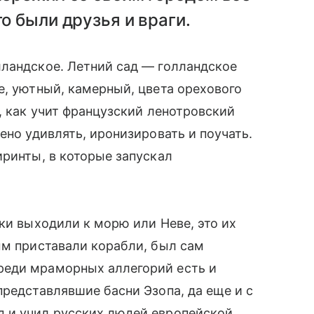
о были друзья и враги.
лландское. Летний сад — голландское
е, уютный, камерный, цвета орехового
, как учит французский ленотровский
ено удивлять, иронизировать и поучать.
иринты, в которые запускал
ки выходили к морю или Неве, это их
ым приставали корабли, был сам
реди мраморных аллегорий есть и
представлявшие басни Эзопа, да еще и с
 и учил русских людей европейской