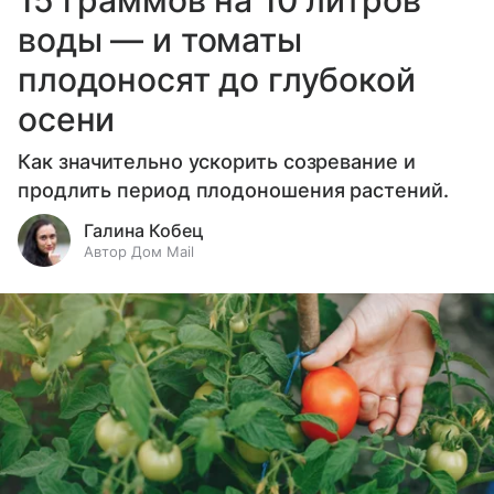
15 граммов на 10 литров
воды — и томаты
плодоносят до глубокой
осени
Как значительно ускорить созревание и
продлить период плодоношения растений.
Галина Кобец
Автор Дом Mail