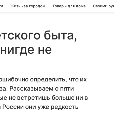
ки
Жизнь за городом
Товары для дома
Своими ру
тского быта,
нигде не
ошибочно определить, что их
за. Рассказываем о пяти
рые не встретишь больше ни в
й России они уже редкость