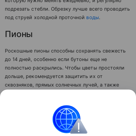
которую нужно менять ежедневно, и регулярно
подрезать стебли. Обрезку лучше всего проводить
под струей холодной проточной
воды
.
Пионы
Роскошные пионы способны сохранять свежесть
до 14 дней, особенно если бутоны еще не
полностью раскрылись. Чтобы цветы простояли
дольше, рекомендуется защитить их от
сквозняков, прямых солнечных лучей, а также
постараться не ставить вазу рядом с источниками
тепла, такими как плита или телевизор. Воду
рекомендуется менять раз в два дня,
одновременно подрезая стебли.