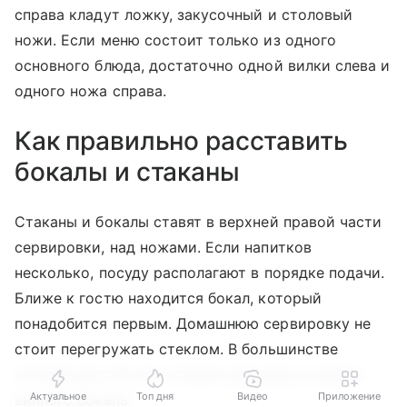
справа кладут ложку, закусочный и столовый
ножи. Если меню состоит только из одного
основного блюда, достаточно одной вилки слева и
одного ножа справа.
Как правильно расставить
бокалы и стаканы
Стаканы и бокалы ставят в верхней правой части
сервировки, над ножами. Если напитков
несколько, посуду располагают в порядке подачи.
Ближе к гостю находится бокал, который
понадобится первым. Домашнюю сервировку не
стоит перегружать стеклом. В большинстве
случаев достаточно стакана для воды и одного
Актуальное
Топ дня
Видео
Приложение
винного бокала.