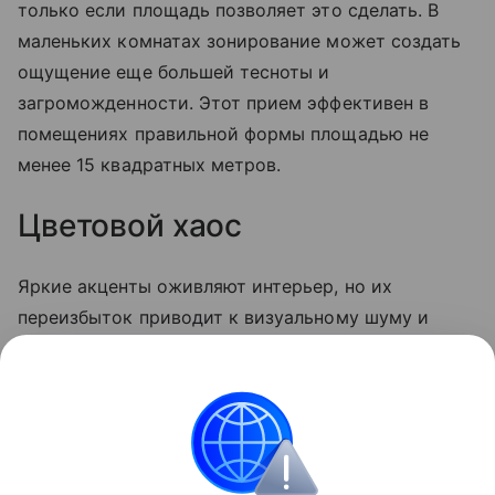
только если площадь позволяет это сделать. В
маленьких комнатах зонирование может создать
ощущение еще большей тесноты и
загроможденности. Этот прием эффективен в
помещениях правильной формы площадью не
менее 15 квадратных метров.
Цветовой хаос
Яркие акценты оживляют интерьер, но их
переизбыток приводит к визуальному шуму и
дисгармонии. Важно не только соблюдать меру, но
и грамотно сочетать цвета и фактуры
декоративных элементов, чтобы создать стильный
и целостный образ.