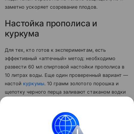
заметно ускоряет созревание плодов.
Настойка прополиса и
куркума
Для тех, кто готов к экспериментам, есть
эффективный «аптечный» метод: необходимо
развести 60 мл спиртовой настойки прополиса в
10 литрах воды. Еще один проверенный вариант —
настой
куркумы
. 10 грамм золотого порошка и
щепотку черного перца заливают стаканом водки
на сутки. По истечении отведенного 50 мл
полученной вытяжки разводят 5 литрами воды и
опрыскивают стебли, а также листья с верхней и
нижней стороны.