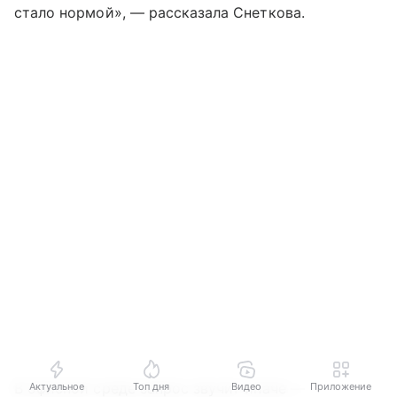
стало нормой», — рассказала Снеткова.
В офисной среде запрос звучит иначе —
Актуальное
Топ дня
Видео
Приложение