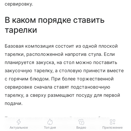
сервировку.
В каком порядке ставить
тарелки
Базовая композиция состоит из одной плоской
тарелки, расположенной напротив стула. Если
планируется закуска, на стол можно поставить
закусочную тарелку, а столовую принести вместе
с горячим блюдом. При более торжественной
сервировке сначала ставят подстановочную
тарелку, а сверху размещают посуду для первой
подачи.
Тарелки меняют при каждой перемене блюд.
После закуски использованную посуду убирают и
Актуальное
Топ дня
Видео
Приложение