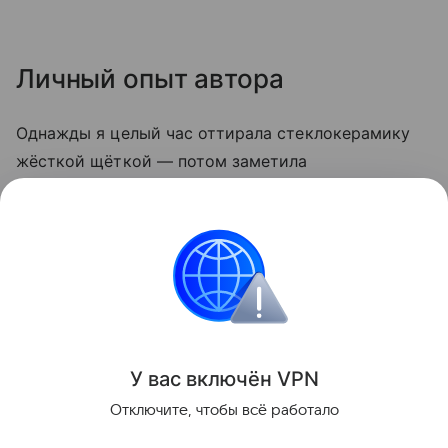
Личный опыт автора
Однажды я целый час оттирала стеклокерамику
жёсткой щёткой — потом заметила
микроцарапины, и грязь стала скапливаться
быстрее. С тех пор пользуюсь только мягкой
стороной губки и содой. Теперь плита выглядит
опрятно даже после самых «бурных» блюд.
Кухня
У вас включ
ён
V
P
N
Поделиться
Отключите, чтобы всё работало