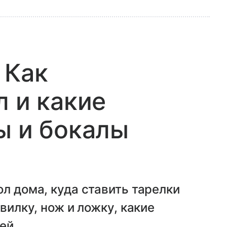
 Как
л и какие
ы и бокалы
л дома, куда ставить тарелки
вилку, нож и ложку, какие
ей.