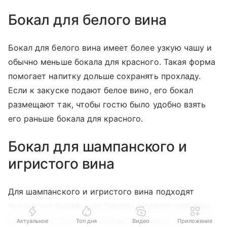
Бокал для белого вина
Бокал для белого вина имеет более узкую чашу и
обычно меньше бокала для красного. Такая форма
помогает напитку дольше сохранять прохладу.
Если к закуске подают белое вино, его бокал
размещают так, чтобы гостю было удобно взять
его раньше бокала для красного.
Бокал для шампанского и
игристого вина
Для шампанского и игристого вина подходят
вытянутые бокалы или бокалы в форме тюльпана.
Узкая чаша помогает дольше сохранять пузырьки,
Актуальное
Топ дня
Видео
Приложение