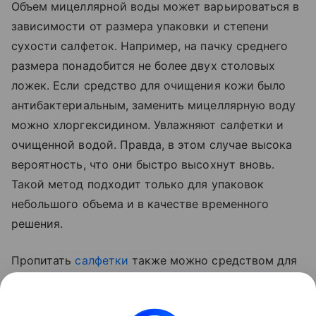
Объем мицеллярной воды может варьироваться в
зависимости от размера упаковки и степени
сухости салфеток. Например, на пачку среднего
размера понадобится не более двух столовых
ложек. Если средство для очищения кожи было
антибактериальным, заменить мицеллярную воду
можно хлоргексидином. Увлажняют салфетки и
очищенной водой. Правда, в этом случае высока
вероятность, что они быстро высохнут вновь.
Такой метод подходит только для упаковок
небольшого объема и в качестве временного
решения.
Пропитать
салфетки
также можно средством для
снятия макияжа в виде лосьона или
косметического молочка. Достаточно добавить