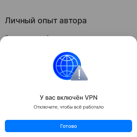
Личный опыт автора
Однажды я целый час оттирала стеклокерамику
жёсткой щёткой — потом заметила
микроцарапины, и грязь стала скапливаться
быстрее. С тех пор пользуюсь только мягкой
стороной губки и содой. Теперь плита выглядит
опрятно даже после самых «бурных» блюд.
У вас включ
ён
V
P
N
Кухня
Отключите, чтобы всё работало
Поделиться
Готово
Актуальное
Топ дня
Видео
Приложение