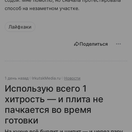
содой. Мне помогло, но сначала протестировала
способ на незаметном участке.
Лайфхаки
Поделиться
1 день назад
IrkutskMedia.ru
Новости
Использую всего 1
хитрость — и плита не
пачкается во время
готовки
На кухне всё бурлит и шипит — и через пару