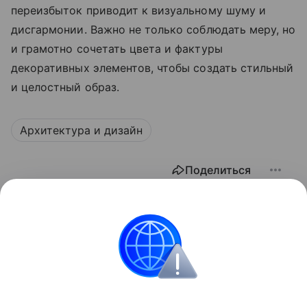
переизбыток приводит к визуальному шуму и
дисгармонии. Важно не только соблюдать меру, но
и грамотно сочетать цвета и фактуры
декоративных элементов, чтобы создать стильный
и целостный образ.
Архитектура и дизайн
Поделиться