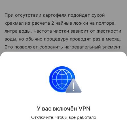
При отсутствии картофеля подойдет сухой
крахмал из расчета 2 чайные ложки на полтора
литра воды. Частота чистки зависит от жесткости
воды, но обычно процедуру проводят раз в месяц.
Это позволяет сохранить нагревательный элемент
в идеальном состоянии и продлить срок службы
техники. Регулярная профилактика предотвращает
поломки прибора и помогает поддерживать
чистоту на кухне без лишних усилий.
Уборка
У вас включ
ён
V
P
N
Поделиться
Отключите, чтобы всё работало