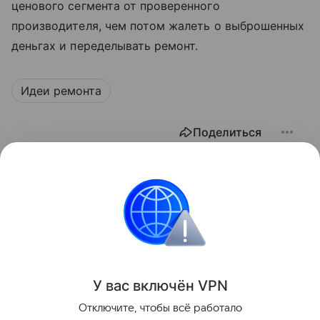
ценового сегмента от проверенного
производителя, чем потом жалеть о выброшенных
деньгах и переделывать ремонт.
Идеи ремонта
Поделиться
У вас включ
ён
V
P
N
Отключите, чтобы всё работало