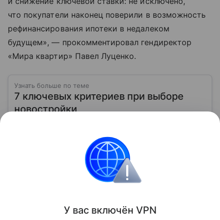
и снижение ключевой ставки: не исключено,
что покупатели наконец поверили в возможность
рефинансирования ипотеки в недалеком
будущем», — прокомментировал гендиректор
«Мира квартир» Павел Луценко.
Узнать больше по теме
7 ключевых критериев при выборе
новостройки
Выбор новостройки требует внимания к деталям: от
репутации застройщика до инфраструктуры района
Читать дальше
Городская недвижимость
Поделиться
У вас включ
ён
V
P
N