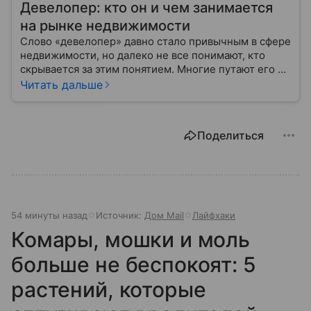
Девелопер: кто он и чем занимается
на рынке недвижимости
Слово «девелопер» давно стало привычным в сфере
недвижимости, но далеко не все понимают, кто
скрывается за этим понятием. Многие путают его с
застройщиком, думая, что это одно и то же. На
Читать дальше
самом деле девелопер — это куда более широкое
понятие.
Поделиться
54 минуты назад
Источник:
Дом Mail
Лайфхаки
Комары, мошки и моль
больше не беспокоят: 5
растений, которые