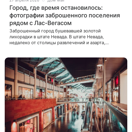
27 апреля 2026
Дом Mail
Город, где время остановилось:
фотографии заброшенного поселения
рядом с Лас-Вегасом
Заброшенный город бушевавшей золотой
лихорадки в штате Невада. В штате Невада,
недалеко от столицы развлечений и азарта,
расположился тихий город Нельсон, который
хранит в себе немало тайн. Подборка фото