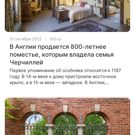
31 октября 2022
IVD.ru
В Англии продается 800-летнее
поместье, которым владела семья
Черчиллей
Первое упоминание об особняке относится к 1187
году. В 14-м веке к дому пристроили восточное
крыло, а в 15-м веке — западное. В Англии,
графстве Бакингемшир, выставили на продажу
старинный особняк с более чем 800-летней