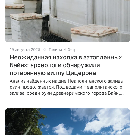
19 августа 2025
Галина Кобец
Неожиданная находка в затопленных
Байях: археологи обнаружили
потерянную виллу Цицерона
Анализ найденных на дне Неаполитанского залива
руин продолжается. Под водами Неаполитанского
залива, среди руин древнеримского города Байи,
археологи обнаружили удивительно хорошо
сохранившиеся термы. Находка, скрытая