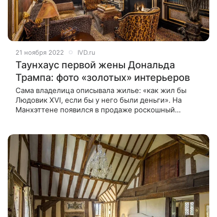
21 ноября 2022
IVD.ru
Таунхаус первой жены Дональда
Трампа: фото «золотых» интерьеров
Сама владелица описывала жилье: «как жил бы
Людовик XVI, если бы у него были деньги». На
Манхэттене появился в продаже роскошный
таунхаус Иваны Трамп, первой жены Дональда
Трампа. За дом 1879 года с «золотым» интерьером