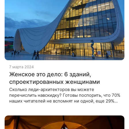
7 марта 2024
Женское это дело: 6 зданий,
спроектированных женщинами
Сколько леди-архитекторов вы можете
перечислить навскидку? Готовы поспорить, что 70%
наших читателей не вспомнят ни одной, еще 29%
скажут про Заху Хадид, и только 1% удивят нас и
назовут еще хотя бы двух В канун