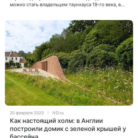
можно стать владельцем таунхауса 19-го века, в
котором жил знаменитый писатель Чарльз Диккенс.
Жилье продается за 22,5 млн
20 февраля 2023
IVD.ru
Как настоящий холм: в Англии
построили домик с зеленой крышей у
бассейна