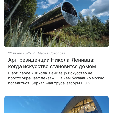
22 июня 2025
Мария Соколова
Арт-резиденции Никола-Ленивца:
когда искусство становится домом
В арт-парке «Никола-Ленивец» искусство не
просто украшает пейзаж — в нем буквально можно
поселиться. Зеркальная труба, заборы ПО-2,
скворечник — необычные арт-дома превращают
жизнь в творческий эксперимент. Из забытой