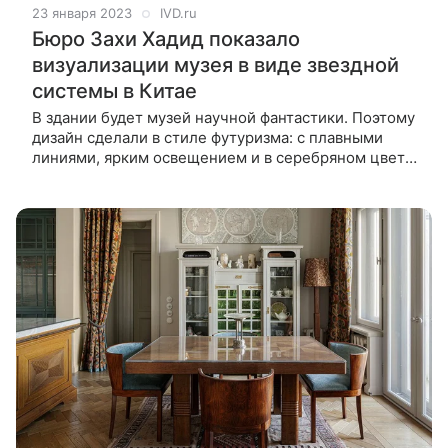
23 января 2023
IVD.ru
Бюро Захи Хадид показало
визуализации музея в виде звездной
системы в Китае
В здании будет музей научной фантастики. Поэтому
дизайн сделали в стиле футуризма: с плавными
линиями, ярким освещением и в серебряном цвете.
Архитектурное бюро Захи Хадид показало новые
визуализации музея научной