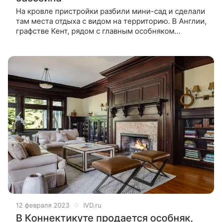
На кровле пристройки разбили мини-сад и сделали
там места отдыха с видом на территорию. В Англии,
графстве Кент, рядом с главным особняком
построили небольшой дом у бассейна, скрытый
озелененной крышей. Проект создала
12 февраля 2023
IVD.ru
В Коннектикуте продается особняк,