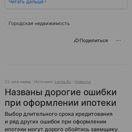
застройщиком, думая, что это одно и то же. На
Читать дальше
самом деле девелопер — это куда более широкое
понятие.
Городская недвижимость
Поделиться
23 часа назад
Источник:
Lenta.Ru
Новости
Названы дорогие ошибки
при оформлении ипотеки
Выбор длительного срока кредитования
и ряд других ошибок при оформлении
ипотеки могут дорого обойтись заемщику.