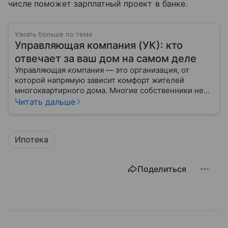
числе поможет зарплатный проект в банке.
Узнать больше по теме
Управляющая компания (УК): кто
отвечает за ваш дом на самом деле
Управляющая компания — это организация, от
которой напрямую зависит комфорт жителей
многоквартирного дома. Многие собственники не
до конца понимают, какие именно услуги УК
Читать дальше
обязана предоставлять, как регулируется ее работа
и что делать, если обязанности выполняются плохо.
Ипотека
Поделиться