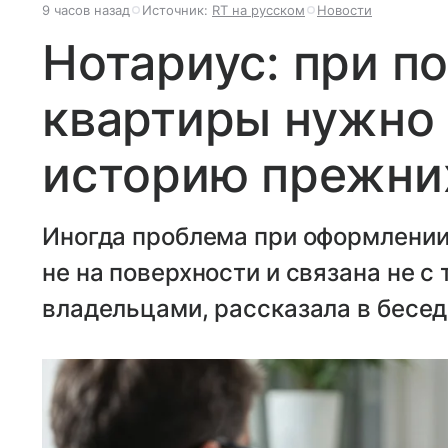
9 часов назад
Источник:
RT на русском
Новости
Нотариус: при п
квартиры нужно 
историю прежни
Иногда проблема при оформлении
не на поверхности и связана не 
владельцами, рассказала в бесед