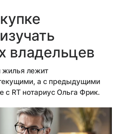
окупке
изучать
х владельцев
 жилья лежит
с текущими, а с предыдущими
е с RT нотариус Ольга Фрик.