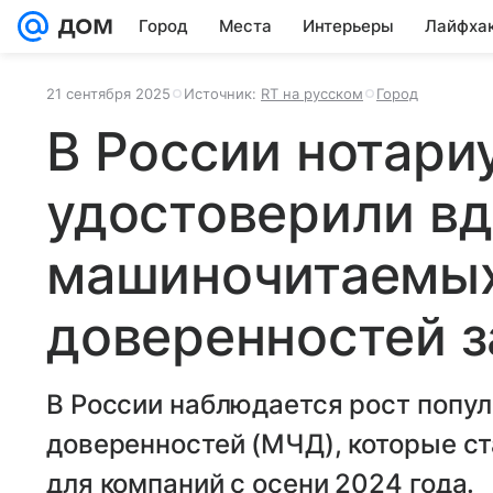
Город
Места
Интерьеры
Лайфха
21 сентября 2025
Источник:
RT на русском
Город
В России нотари
удостоверили в
машиночитаемы
доверенностей з
В России наблюдается рост поп
доверенностей (МЧД), которые с
для компаний с осени 2024 года.