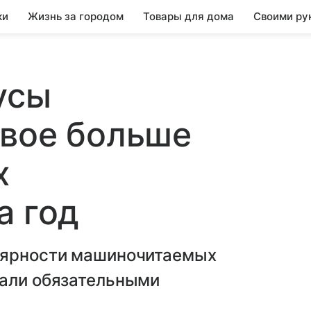
ки
Жизнь за городом
Товары для дома
Своими ру
усы
двое больше
х
а год
улярности машиночитаемых
тали обязательными