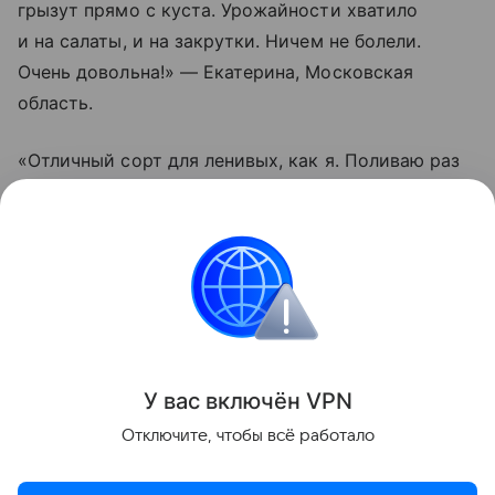
грызут прямо с куста. Урожайности хватило
и на салаты, и на закрутки. Ничем не болели.
Очень довольна!» — Екатерина, Московская
область.
«Отличный сорт для ленивых, как я. Поливаю раз
в пару дней, подвязал один раз — и все.
Помидорки висят гроздьями, не трескаются даже
после дождей. Вкус действительно насыщенный.
Буду сажать еще», — Олег, Краснодарский край.
Сад и огород
У вас включ
ён
V
P
N
Поделиться
Отключите, чтобы всё работало