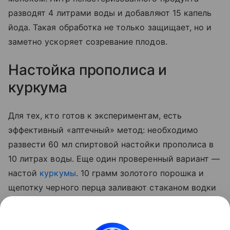
разводят 4 литрами воды и добавляют 15 капель
йода. Такая обработка не только защищает, но и
заметно ускоряет созревание плодов.
Настойка прополиса и
куркума
Для тех, кто готов к экспериментам, есть
эффективный «аптечный» метод: необходимо
развести 60 мл спиртовой настойки прополиса в
10 литрах воды. Еще один проверенный вариант —
настой
куркумы
. 10 грамм золотого порошка и
щепотку черного перца заливают стаканом водки
на сутки. По истечении отведенного 50 мл
полученной вытяжки разводят 5 литрами воды и