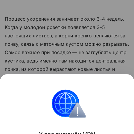
Процесс укоренения занимает около 3–4 недель.
Когда у молодой розетки появляется 3–5
настоящих листьев, а корни крепко цепляются за
почву, связь с маточным кустом можно разрывать.
Самое важное при посадке — не заглублять центр
кустика, ведь именно там находится центральная
почка, из которой вырастают новые листья и
цветоносы. Молодой саженец прикапывают
вровень с землей. Если излишне засыпать его
почвой — растение сгниет, если оставить
слишком высоко — вымерзнет зимой.
Сад и огород