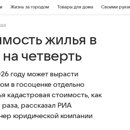
и
Жизнь за городом
Товары для дома
Своими рука
род
имость жилья в
 на четверть
026 году может вырасти
том в госоценке отдельно
я кадастровая стоимость, как
и раза, рассказал РИА
нер юридической компании