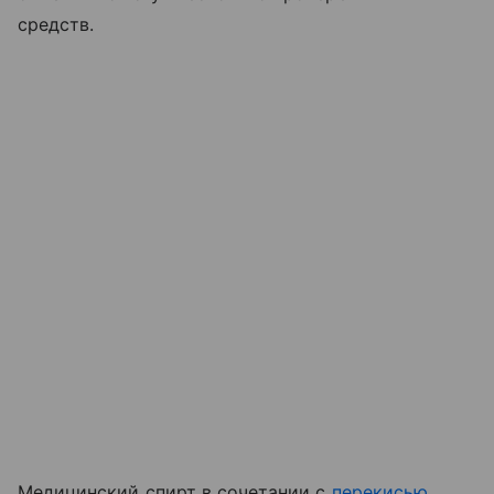
средств.
Медицинский спирт в сочетании с
перекисью