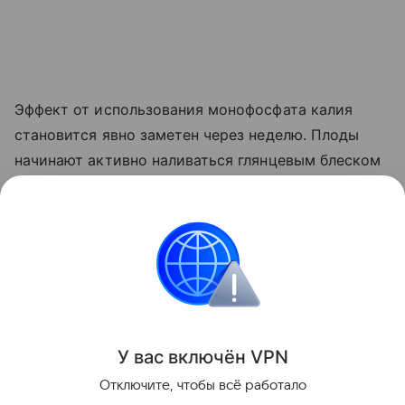
Эффект от использования монофосфата калия
становится явно заметен через неделю. Плоды
начинают активно наливаться глянцевым блеском
и краснеть прямо на ветке. Куст прекращает
выпускать лишние
пасынки
, сосредоточив всю
свою силу на том, чтобы дать урожайю
возможность нормально вызреть.
Сад и огород
У вас включ
ён
V
P
N
Поделиться
Отключите, чтобы всё работало