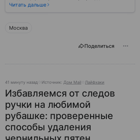
участком: жить, сдавать, продавать, дарить,
Читать дальше
закладывать.
Москва
Поделиться
41 минуту назад
Источник:
Дом Mail
Лайфхаки
Избавляемся от следов
ручки на любимой
рубашке: проверенные
способы удаления
чернильных пятен