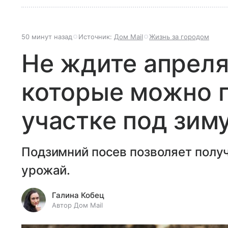
50 минут назад
Источник:
Дом Mail
Жизнь за городом
Не ждите апреля
которые можно п
участке под зим
Подзимний посев позволяет получ
урожай.
Галина Кобец
Автор Дом Mail