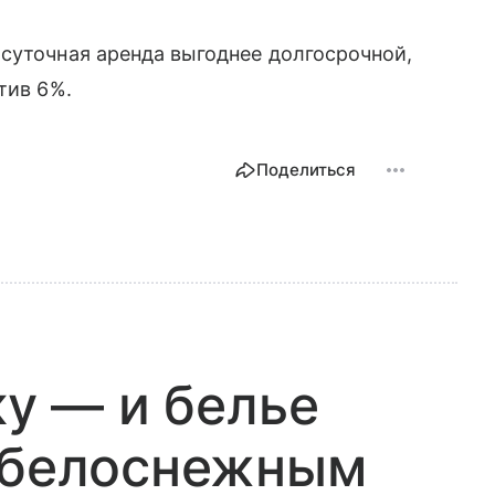
суточная аренда выгоднее долгосрочной,
тив 6%.
Поделиться
ку — и белье
и белоснежным