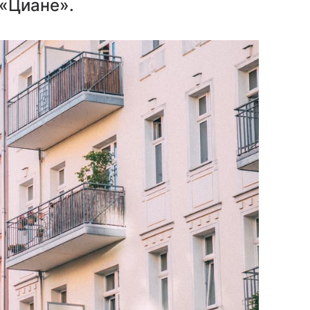
«Циане».