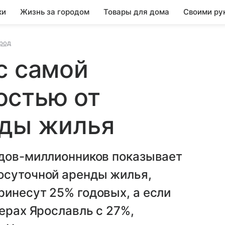
ки
Жизнь за городом
Товары для дома
Своими ру
род
с самой
остью от
нды жилья
одов-миллионников показывает
осуточной аренды жилья,
инесут 25% годовых, а если
дерах Ярославль с 27%,