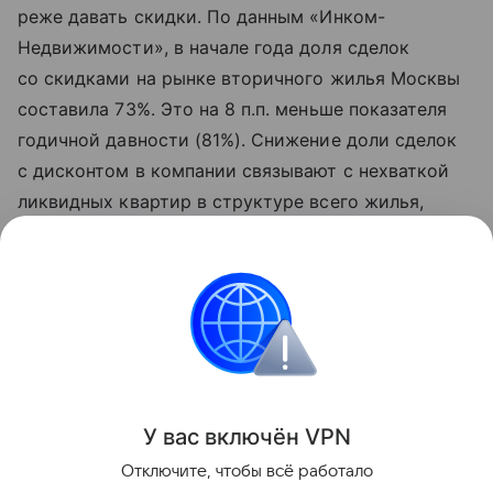
реже давать скидки. По данным «Инком-
Недвижимости», в начале года доля сделок
со скидками на рынке вторичного жилья Москвы
составила 73%. Это на 8 п.п. меньше показателя
годичной давности (81%). Снижение доли сделок
с дисконтом в компании связывают с нехваткой
ликвидных квартир в структуре всего жилья,
выставленного на продажу. В условиях
ограниченного выбора покупатели вынуждены
идти на условия собственников.
Городская недвижимость
Поделиться
У вас включ
ён
V
P
N
Отключите, чтобы всё работало