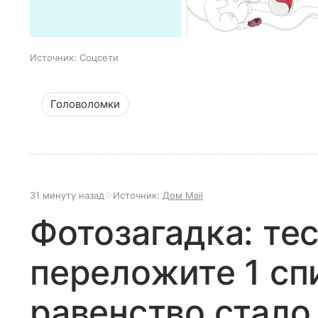
Источник:
Соцсети
Головоломки
31 минуту назад
Источник:
Дом Mail
Фотозагадка: тес
переложите 1 сп
равенство стало