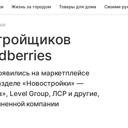
ки
Жизнь за городом
Товары для дома
Своими ру
род
стройщиков
dberries
оявились на маркетплейсе
разделе «Новостройки» —
, Level Group, ЛСР и другие,
иненной компании